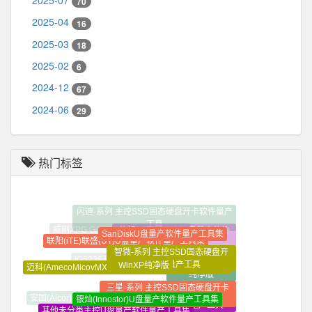
2025-07
70
2025-04
16
2025-03
18
2025-02
6
2024-12
67
2024-06
29
热门标签
SanDiskU盘量产软件量产工具集
芯邦(Chipsbank)U盘量产软件
联阳(iTE)联盛(UT)U盘量产软件量产工具集
量产工具集
智微-系列 主控SSD固态硬盘开
WinXP纯净版
卡软件量产工具
Win7_32+64位_
迈科(AmecoMicovMXTronics)U盘量产软件量产工具集
纯净版
三星-系列 主控SSD固态硬盘开卡
金士顿-系列 主控SSD固态
银灿(Innostor)U盘量产软件量产工具集
软件量产工具
安国(Alcor)U盘量产软件量产工具集
硬盘开卡软件量产工具
其他未分类主控U盘量产软件量产工具集