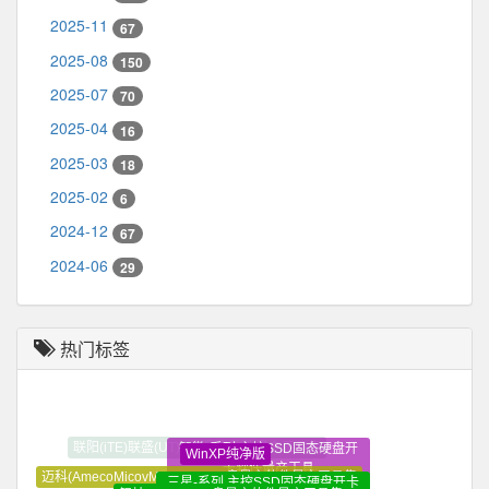
2025-11
67
2025-08
150
2025-07
70
2025-04
16
2025-03
18
2025-02
6
2024-12
67
2024-06
29
热门标签
智微-系列 主控SSD固态硬盘开
WinXP纯净版
卡软件量产工具
迈科(AmecoMicovMXTronics)U盘量产软件量产工具集
三星-系列 主控SSD固态硬盘开卡
银灿(Innostor)U盘量产软件量产工具集