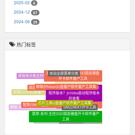
2025-02
6
2024-12
67
2024-06
29
热门标签
本站全部菜单分类
西部数据-系列 主控SSD固态硬盘
其他未分类主控U盘量产软件量产工具集
开卡软件量产工具
金士顿-系列 主控SSD固态
群联(Phison)U盘量产软件量产工具集
win10系统如何查看NVidia驱动
固态硬盘开卡教程视频教程
硬盘开卡软件量产工具
程序版本？|nVidia驱动程序版本
安国(Alcor)U盘量产软件量产工具集
装机必备软件_常用软件_
的查看
芯片工具U盘量产软件量产工具集
精选软件大全_纯净定制软
慧荣(SMI)U盘量产软件量产工具集
SM2246XT开卡工具
件
群联-系列 主控SSD固态硬盘开卡软件量产工具
慧荣-系列 主控SSD固态硬盘开卡软件量产
SM2246XT量产工具修复
工具
SSD
固态硬盘开卡维修常识性知识
SSD量产开卡基础教程