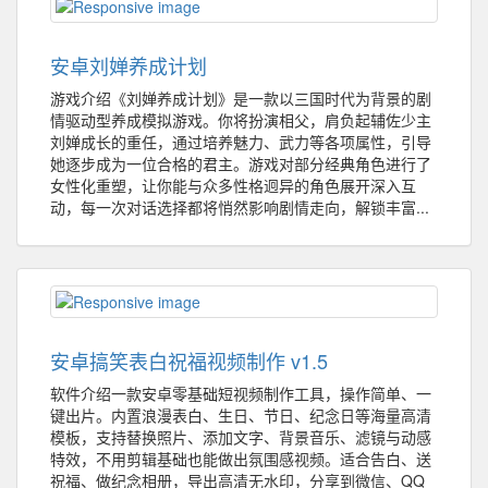
安卓刘婵养成计划
游戏介绍《刘婵养成计划》是一款以三国时代为背景的剧
情驱动型养成模拟游戏。你将扮演相父，肩负起辅佐少主
刘婵成长的重任，通过培养魅力、武力等各项属性，引导
她逐步成为一位合格的君主。游戏对部分经典角色进行了
女性化重塑，让你能与众多性格迥异的角色展开深入互
动，每一次对话选择都将悄然影响剧情走向，解锁丰富...
安卓搞笑表白祝福视频制作 v1.5
软件介绍一款安卓零基础短视频制作工具，操作简单、一
键出片。内置浪漫表白、生日、节日、纪念日等海量高清
模板，支持替换照片、添加文字、背景音乐、滤镜与动感
特效，不用剪辑基础也能做出氛围感视频。适合告白、送
祝福、做纪念相册，导出高清无水印，分享到微信、QQ