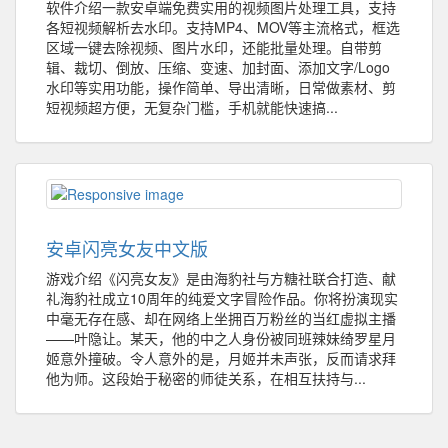
软件介绍一款安卓端免费实用的视频图片处理工具，支持
各短视频解析去水印。支持MP4、MOV等主流格式，框选
区域一键去除视频、图片水印，还能批量处理。自带剪
辑、裁切、倒放、压缩、变速、加封面、添加文字/Logo
水印等实用功能，操作简单、导出清晰，日常做素材、剪
短视频超方便，无复杂门槛，手机就能快速搞...
安卓闪亮女友中文版
游戏介绍《闪亮女友》是由海豹社与方糖社联合打造、献
礼海豹社成立10周年的纯爱文字冒险作品。你将扮演现实
中毫无存在感、却在网络上坐拥百万粉丝的当红虚拟主播
——叶隐让。某天，他的中之人身份被同班辣妹绮罗星月
姬意外撞破。令人意外的是，月姬并未声张，反而请求拜
他为师。这段始于秘密的师徒关系，在相互扶持与...