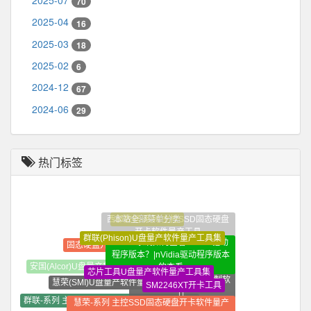
2025-07
70
2025-04
16
2025-03
18
2025-02
6
2024-12
67
2024-06
29
热门标签
本站全部菜单分类
西部数据-系列 主控SSD固态硬盘
开卡软件量产工具
群联(Phison)U盘量产软件量产工具集
win10系统如何查看NVidia驱动
固态硬盘开卡教程视频教程
程序版本？|nVidia驱动程序版本
的查看
芯片工具U盘量产软件量产工具集
装机必备软件_常用软件_
安国(Alcor)U盘量产软件量产工具集
慧荣(SMI)U盘量产软件量产工具集
精选软件大全_纯净定制软
SM2246XT开卡工具
件
慧荣-系列 主控SSD固态硬盘开卡软件量产
群联-系列 主控SSD固态硬盘开卡软件量产工具
其他-主控系列未分类 SSD
工具
SM2246XT量产工具修复
固态硬盘开卡软件量产工