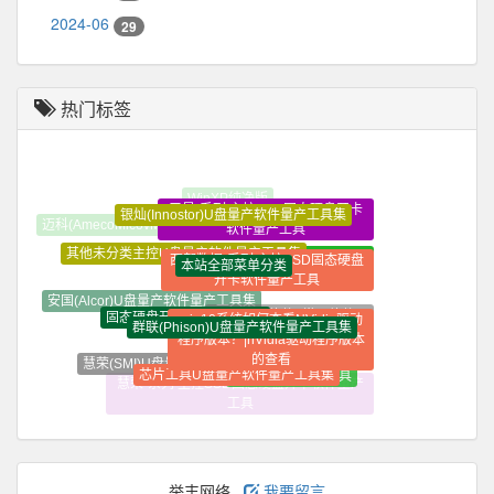
2024-06
29
热门标签
三星-系列 主控SSD固态硬盘开卡
银灿(Innostor)U盘量产软件量产工具集
迈科(AmecoMicovMXTronics)U盘量产软件量产工具集
软件量产工具
其他未分类主控U盘量产软件量产工具集
西部数据-系列 主控SSD固态硬盘
金士顿-系列 主控SSD固态
本站全部菜单分类
开卡软件量产工具
硬盘开卡软件量产工具
安国(Alcor)U盘量产软件量产工具集
固态硬盘开卡教程视频教程
装机必备软件_常用软件_
win10系统如何查看NVidia驱动
群联(Phison)U盘量产软件量产工具集
精选软件大全_纯净定制软
程序版本？|nVidia驱动程序版本
件
的查看
慧荣(SMI)U盘量产软件量产工具集
芯片工具U盘量产软件量产工具集
SM2246XT开卡工具
慧荣-系列 主控SSD固态硬盘开卡软件量产
工具
举丰网络
我要留言