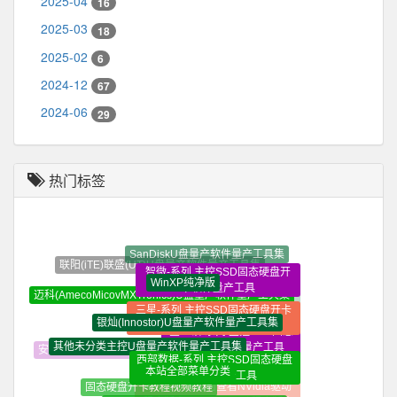
2025-04
16
2025-03
18
2025-02
6
2024-12
67
2024-06
29
热门标签
SanDiskU盘量产软件量产工具集
联阳(iTE)联盛(UT)U盘量产软件量产工具集
智微-系列 主控SSD固态硬盘开
WinXP纯净版
卡软件量产工具
迈科(AmecoMicovMXTronics)U盘量产软件量产工具集
Win7_32+64位_
三星-系列 主控SSD固态硬盘开卡
银灿(Innostor)U盘量产软件量产工具集
纯净版
软件量产工具
金士顿-系列 主控SSD固态
其他未分类主控U盘量产软件量产工具集
硬盘开卡软件量产工具
安国(Alcor)U盘量产软件量产工具集
西部数据-系列 主控SSD固态硬盘
本站全部菜单分类
开卡软件量产工具
固态硬盘开卡教程视频教程
win10系统如何查看NVidia驱动