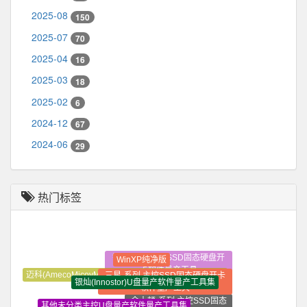
2025-08
150
2025-07
70
2025-04
16
2025-03
18
2025-02
6
2024-12
67
2024-06
29
热门标签
智微-系列 主控SSD固态硬盘开
WinXP纯净版
卡软件量产工具
三星-系列 主控SSD固态硬盘开卡
迈科(AmecoMicovMXTronics)U盘量产软件量产工具集
银灿(Innostor)U盘量产软件量产工具集
软件量产工具
金士顿-系列 主控SSD固态
其他未分类主控U盘量产软件量产工具集