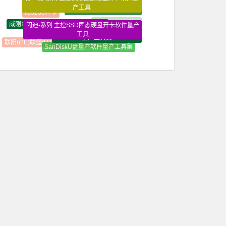
产工具
卡软件量产工具
具
IG5236开卡
威刚XPG GAMMIX S70 BLADE修复
闪迪-系列 主控SSD固态硬盘开卡软件量产
Win7_32+64位_
芯邦(Chipsbank)U盘量产软件
工具
纯净版
量产工具集
智微-系列 主控SSD固态硬盘开
联阳(iTE)联盛(UT)U盘量产软件量产工具集
SanDiskU盘量产软件量产工具集
卡软件量产工具