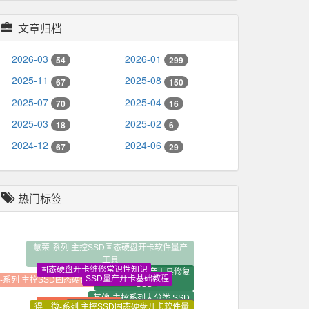
文章归档
2026-03
2026-01
54
299
2025-11
2025-08
67
150
2025-07
2025-04
70
16
2025-03
2025-02
18
6
2024-12
2024-06
67
29
热门标签
慧荣-系列 主控SSD固态硬盘开卡软件量产
工具
固态硬盘开卡维修常识性知识
SM2246XT量产工具修复
SSD量产开卡基础教程
-系列 主控SSD固态硬盘开卡软件量产工具
SSD
其他-主控系列未分类 SSD
Win10+Win11纯净版
得一微-系列 主控SSD固态硬盘开卡软件量
联芸-系列 主控SSD固态硬盘开
固态硬盘开卡软件量产工