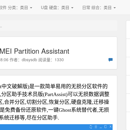
软件 分类：类目
U盘 硬盘：类目
日常 综合：类目
.
artition Assistant
18:06 作者：
dbsysdb
阅读量：1330
ssistant中文破解版)是一款简单易用的无损分区软件的
助手技术员版(PartAssist)可以无损数据调整
,合并分区,切割分区,恢复分区,硬盘克隆,迁移操
免费备份还原软件,一键Ghost系统替代者,无损
系统迁移等,尽在分区助手.