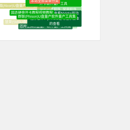
国(Alcor)U盘量产软件量产工具集
装机必备软件_常用软件_
固态硬盘开卡教程视频教程
win10系统如何查看NVidia驱动
群联(Phison)U盘量产软件量产工具集
精选软件大全_纯净定制软
程序版本？|nVidia驱动程序版本
件
的查看
慧荣(SMI)U盘量产软件量产工具集
芯片工具U盘量产软件量产工具集
SM2246XT开卡工具