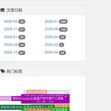
文章归档
2026-03
2026-01
54
299
2025-11
2025-08
67
150
2025-07
2025-04
70
16
2025-03
2025-02
18
6
2024-12
2024-06
67
29
热门标签
WinXP纯净版
三星-系列 主控SSD固态硬盘开卡
银灿(Innostor)U盘量产软件量产工具集
(AmecoMicovMXTronics)U盘量产软件量产工具集
软件量产工具
其他未分类主控U盘量产软件量产工具集
金士顿-系列 主控SSD固态
西部数据-系列 主控SSD固态硬盘
本站全部菜单分类
硬盘开卡软件量产工具
开卡软件量产工具