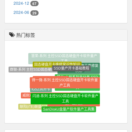
2024-12
67
2024-06
29
热门标签
慧荣-系列 主控SSD固态硬盘开卡软件量产
工具
固态硬盘开卡维修常识性知识
SM2246XT量产工具修复
SSD量产开卡基础教程
群联-系列 主控SSD固态硬盘开卡软件量产工具
SSD
其他-主控系列未分类 SSD
Win10+Win11纯净版
得一微-系列 主控SSD固态硬盘开卡软件量
联芸-系列 主控SSD固态硬盘开
固态硬盘开卡软件量产工
产工具
卡软件量产工具
具
IG5236开卡
威刚XPG GAMMIX S70 BLADE修复
闪迪-系列 主控SSD固态硬盘开卡软件量产
Win7_32+64位_
芯邦(Chipsbank)U盘量产软件
工具
纯净版
量产工具集
智微-系列 主控SSD固态硬盘开
联阳(iTE)联盛(UT)U盘量产软件量产工具集
SanDiskU盘量产软件量产工具集
卡软件量产工具