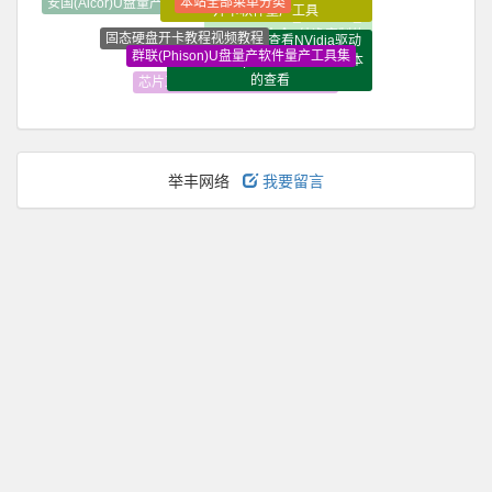
装机必备软件_常用软件_
固态硬盘开卡教程视频教程
win10系统如何查看NVidia驱动
精选软件大全_纯净定制软
群联(Phison)U盘量产软件量产工具集
程序版本？|nVidia驱动程序版本
件
慧荣(SMI)U盘量产软件量产工具集
的查看
SM2246XT开卡工具
芯片工具U盘量产软件量产工具集
举丰网络
我要留言