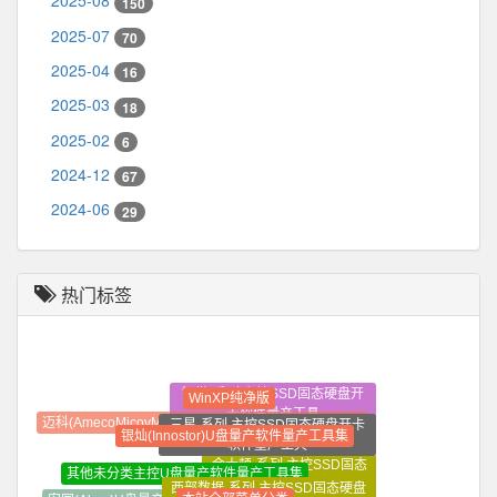
2025-08
150
2025-07
70
2025-04
16
2025-03
18
2025-02
6
2024-12
67
2024-06
29
热门标签
智微-系列 主控SSD固态硬盘开
WinXP纯净版
卡软件量产工具
三星-系列 主控SSD固态硬盘开卡
迈科(AmecoMicovMXTronics)U盘量产软件量产工具集
银灿(Innostor)U盘量产软件量产工具集
软件量产工具
金士顿-系列 主控SSD固态
其他未分类主控U盘量产软件量产工具集
西部数据-系列 主控SSD固态硬盘
硬盘开卡软件量产工具
本站全部菜单分类
开卡软件量产工具
安国(Alcor)U盘量产软件量产工具集